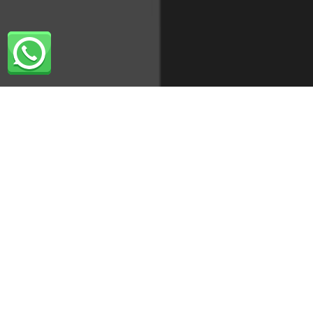
FOCUS OP WAARMAKEN
Het waarmaken van ambities start met
het verkennen van overtuigingen en
focus aanbrengen. Scherp voor ogen
krijgen waarom je samen ergens voor
gaat. Het belichten van WHY helpt
ambities richten op wat er echt toe
doet. Een duidelijke focus zorgt voor